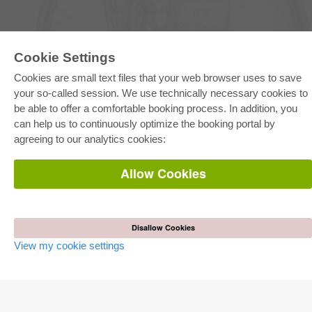
Cookie Settings
E-COLLECTION
Cookies are small text files that your web browser uses to save
Full Package
your so-called session. We use technically necessary cookies to
Department Packages
be able to offer a comfortable booking process. In addition, you
Pick & Choose
E-Book Delivery
can help us to continuously optimize the booking portal by
Frequently Asked Questions (FAQ)
agreeing to our analytics cookies:
ONLINE STORE
Allow Cookies
All authors
Shipping costs
Terms
Disallow Cookies
AUTOR WERDEN
View my cookie settings
Publish dissertation
Publish habilitation
Publish conference proceedings
Publish research report
Publish congress volume