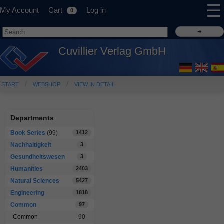
☰
My Account
Cart
Log in
0
Cuvillier Verlag GmbH
START
WEBSHOP
VIEW IN DETAIL
Departments
Book Series
(99)
1412
Nachhaltigkeit
3
Gesundheitswesen
3
Humanities
2403
Natural Sciences
5427
Engineering
1818
Common
97
Common
90