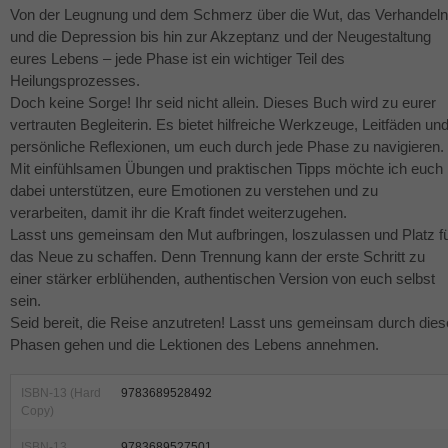
Von der Leugnung und dem Schmerz über die Wut, das Verhandeln
und die Depression bis hin zur Akzeptanz und der Neugestaltung
eures Lebens – jede Phase ist ein wichtiger Teil des
Heilungsprozesses.
Doch keine Sorge! Ihr seid nicht allein. Dieses Buch wird zu eurer
vertrauten Begleiterin. Es bietet hilfreiche Werkzeuge, Leitfäden un
persönliche Reflexionen, um euch durch jede Phase zu navigieren.
Mit einfühlsamen Übungen und praktischen Tipps möchte ich euch
dabei unterstützen, eure Emotionen zu verstehen und zu
verarbeiten, damit ihr die Kraft findet weiterzugehen.
Lasst uns gemeinsam den Mut aufbringen, loszulassen und Platz f
das Neue zu schaffen. Denn Trennung kann der erste Schritt zu
einer stärker erblühenden, authentischen Version von euch selbst
sein.
Seid bereit, die Reise anzutreten! Lasst uns gemeinsam durch dies
Phasen gehen und die Lektionen des Lebens annehmen.
ISBN-13 (Hard
9783689528492
Copy)
ISBN-13
9783689527501