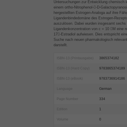
Untersuchungen zur Entwicklung chemisch ind
einem ortho-Nitrophenol--D-Galactopyranos
hergestellten Estrogen-Analoga auf ihre Fähig
Ligandenbindedomäne des Estrogen-Rezeptor
auszulösen. Dabei wurden insgesamt sechs 
Ligandenkonzentration von c = 10 M eine rel
17-Estradiol aufwiesen. Dies entspricht ein
Suche nach neuen pharmakologisch relevant
darstellt.
ISBN-13 (Printausgabe)
3865374182
ISBN-13 (Hard Copy)
9783865374189
ISBN-13 (eBook)
9783736914186
Language
German
Page Number
334
Edition
1
Volume
0