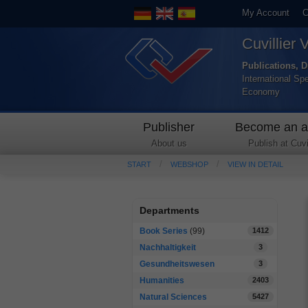
My Account
C
Cuvillier 
Publications, D
International Sp
Economy
Publisher
Become an a
About us
Publish at Cuvil
START
WEBSHOP
VIEW IN DETAIL
Departments
Book Series
(99)
1412
Nachhaltigkeit
3
Gesundheitswesen
3
Humanities
2403
Natural Sciences
5427