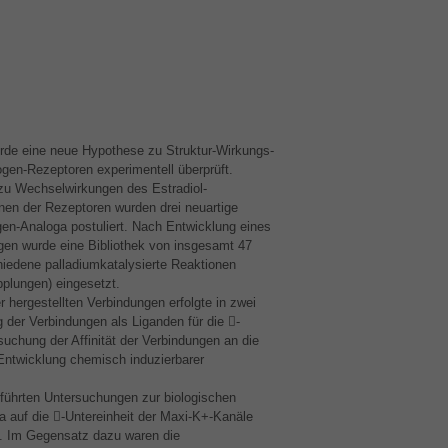
rde eine neue Hypothese zu Struktur-Wirkungs-
gen-Rezeptoren experimentell überprüft.
zu Wechselwirkungen des Estradiol-
n der Rezeptoren wurden drei neuartige
ogen-Analoga postuliert. Nach Entwicklung eines
en wurde eine Bibliothek von insgesamt 47
hiedene palladiumkatalysierte Reaktionen
pplungen) eingesetzt.
r hergestellten Verbindungen erfolgte in zwei
der Verbindungen als Liganden für die -
uchung der Affinität der Verbindungen an die
twicklung chemisch induzierbarer
führten Untersuchungen zur biologischen
a auf die -Untereinheit der Maxi-K+-Kanäle
. Im Gegensatz dazu waren die