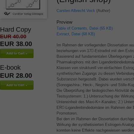
Carsten Albrecht Vock
(Author)
Preview
Hard Copy
Table of Contents, Datei (65 KB)
Extract, Datei (68 KB)
EUR 40.00
EUR 38.00
Im Rahmen der vorliegenden Dissertation wu
beziehungen von 17-Estradiol mit den Estro
Basierend auf fundamentalen Überlegungen 
Pharmakophors mit den Ligandenbindedomäne
E-book
Klassen von strukturell ver-einfachten Estr
synthetischen Zugangs zu diesen Verbindung
EUR 28.00
Substanzen hergestellt. Dabei wurden versc
(Sonogashira-, Heck-, Negishi- und Stille-Ku
Die Überprüfung der biologischen Aktivität de
Testsystemen: 1.) Untersuchung der Wirkung 
Untereinheit des Maxi-K+-Kanales; 2.) Unters
ER-Ligandenbindedomäne im Rahmen der En
Promotoren.
Bei den im Rahmen der Dissertation durchge
Wirkung der synthetisierten Estrogen-Analog
konnten keine Effekte nachgewiesen werden