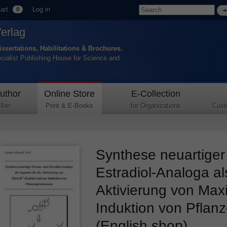
art
Log in
0
Verlag
issertations, Habilitations & Brochures.
ecialist Publishing House for Science and
uthor
Online Store
E-Collection
lier
Print & E-Books
for Organizations
Cust
Synthese neuartiger
Estradiol-Analoga al
Aktivierung von Max
Induktion von Pflan
(English shop)