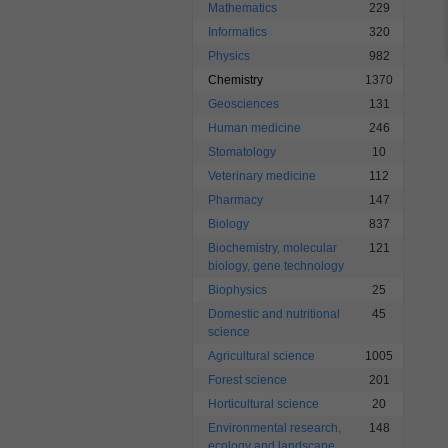
Mathematics
229
Informatics
320
Physics
982
Chemistry
1370
Geosciences
131
Human medicine
246
Stomatology
10
Veterinary medicine
112
Pharmacy
147
Biology
837
Biochemistry, molecular
121
biology, gene technology
Biophysics
25
Domestic and nutritional
45
science
Agricultural science
1005
Forest science
201
Horticultural science
20
Environmental research,
148
ecology and landscape