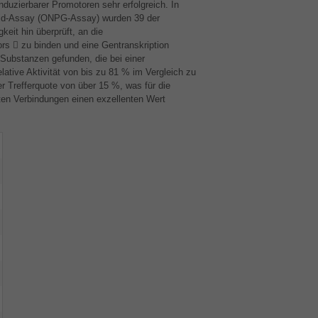
uzierbarer Promotoren sehr erfolgreich. In
id-Assay (
ONPG
-Assay) wurden 39 der
keit hin überprüft, an die
s  zu binden und eine Gentranskription
Substanzen gefunden, die bei einer
ative Aktivität von bis zu 81 % im Vergleich zu
er Trefferquote von über 15 %, was für die
en Verbindungen einen exzellenten Wert