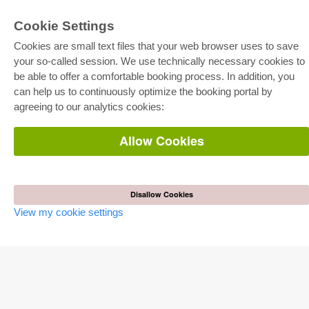
Cookie Settings
E-COLLECTION
Cookies are small text files that your web browser uses to save
Full Package
Department Packages
your so-called session. We use technically necessary cookies to
Pick & Choose
be able to offer a comfortable booking process. In addition, you
E-Book Delivery
Frequently Asked Questions (FAQ)
can help us to continuously optimize the booking portal by
agreeing to our analytics cookies:
ONLINE STORE
Allow Cookies
All authors
Shipping costs
Terms
AUTOR WERDEN
Disallow Cookies
View my cookie settings
Publish dissertation
Publish habilitation
Publish conference proceedings
Publish research report
Publish congress volume
PUBLISHING HOUSE
Licencing Terms