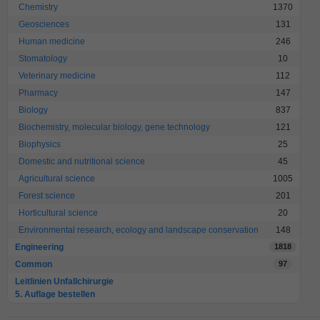
Chemistry
1370
Geosciences
131
Human medicine
246
Stomatology
10
Veterinary medicine
112
Pharmacy
147
Biology
837
Biochemistry, molecular biology, gene technology
121
Biophysics
25
Domestic and nutritional science
45
Agricultural science
1005
Forest science
201
Horticultural science
20
Environmental research, ecology and landscape conservation
148
Engineering
1818
Common
97
Leitlinien Unfallchirurgie
5. Auflage bestellen