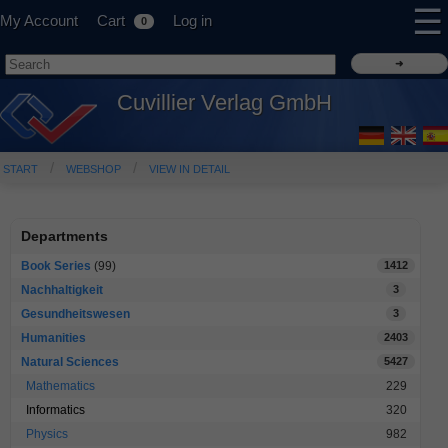
☰
My Account
Cart
Log in
0
Cuvillier Verlag GmbH
START
WEBSHOP
VIEW IN DETAIL
Departments
Book Series
(99)
1412
Nachhaltigkeit
3
Gesundheitswesen
3
Humanities
2403
Natural Sciences
5427
Mathematics
229
Informatics
320
Physics
982