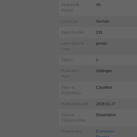
Final Book
A5
Format
Language
German
Page Number
232
Lamination of
glossy
Cover
Edition
1.
Publication
Göttingen
Place
Place of
Clausthal
Dissertation
Publication Date
2016-01-27
General
Dissertation
Categorization
Departments
Economics