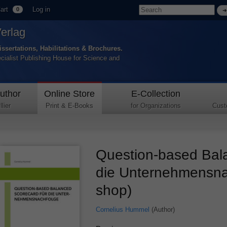
art
Log in
0
Verlag
issertations, Habilitations & Brochures.
ecialist Publishing House for Science and
uthor
Online Store
E-Collection
lier
Print & E-Books
for Organizations
Cust
Question-based Bal
die Unternehmensna
shop)
Cornelius Hummel
(Author)