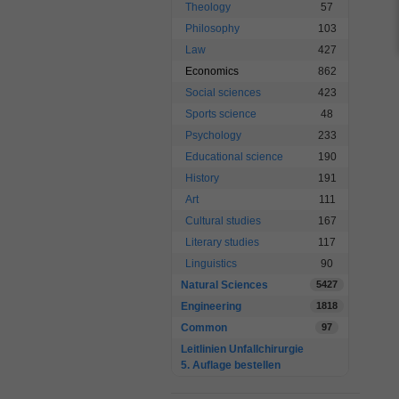
Theology
57
Philosophy
103
Law
427
Economics
862
Social sciences
423
Sports science
48
Psychology
233
Educational science
190
History
191
Art
111
Cultural studies
167
Literary studies
117
Linguistics
90
Natural Sciences
5427
Engineering
1818
Common
97
Leitlinien Unfallchirurgie
5. Auflage bestellen