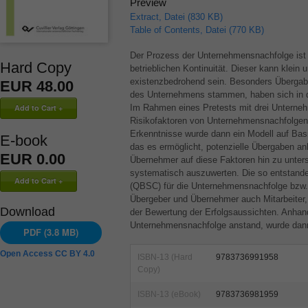
Preview
Extract, Datei (830 KB)
Table of Contents, Datei (770 KB)
Der Prozess der Unternehmensnachfolge ist
Hard Copy
betrieblichen Kontinuität. Dieser kann klein
existenzbedrohend sein. Besonders Übergab
EUR 48.00
des Unternehmens stammen, haben sich in d
Im Rahmen eines Pretests mit drei Unterneh
Risikofaktoren von Unternehmensnachfolgen 
Erkenntnisse wurde dann ein Modell auf Bas
E-book
das es ermöglicht, potenzielle Übergaben a
EUR 0.00
Übernehmer auf diese Faktoren hin zu unters
systematisch auszuwerten. Die so entstand
(
QBSC
) für die Unternehmensnachfolge bzw.
Übergeber und Übernehmer auch Mitarbeiter
Download
der Bewertung der Erfolgsaussichten. Anhand
Unternehmensnachfolge anstand, wurde dan
PDF (3.8 MB)
Open Access CC BY 4.0
ISBN-13 (Hard
9783736991958
Copy)
ISBN-13 (eBook)
9783736981959