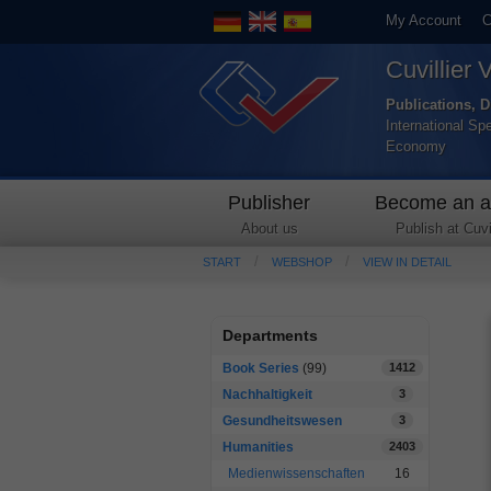
My Account
C
Cuvillier 
Publications, D
International Sp
Economy
Publisher
Become an a
About us
Publish at Cuvil
START
WEBSHOP
VIEW IN DETAIL
Departments
Book Series
(99)
1412
Nachhaltigkeit
3
Gesundheitswesen
3
Humanities
2403
Medienwissenschaften
16