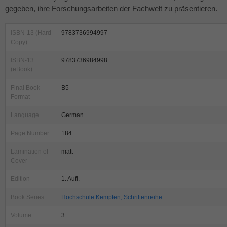
gegeben, ihre Forschungsarbeiten der Fachwelt zu präsentieren.
ISBN-13 (Hard
9783736994997
Copy)
ISBN-13
9783736984998
(eBook)
Final Book
B5
Format
Language
German
Page Number
184
Lamination of
matt
Cover
Edition
1. Aufl.
Book Series
Hochschule Kempten, Schriftenreihe
Volume
3