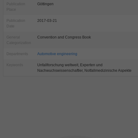
Publication
Göttingen
Place
Publication
2017-03-21
Date
General
Convention and Congress Book
Categorization
Departments
Automotive engineering
Keywords
Unfallforschung weltweit, Experten und
Nachwuchswissenschaftler, Notfallmedizinische Aspekte