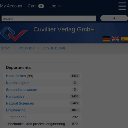
☰
My Account
Cart
Log in
0
Cuvillier Verlag GmbH
START
WEBSHOP
VIEW IN DETAIL
Departments
Book Series
(99)
1412
Nachhaltigkeit
3
Gesundheitswesen
3
Humanities
2403
Natural Sciences
5427
Engineering
1818
Engineering
292
Mechanical and process engineering
872