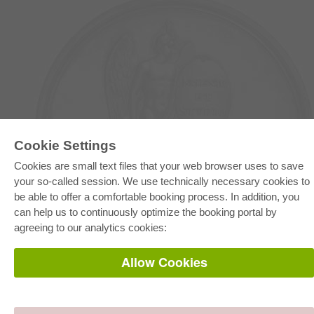
Cookie Settings
E-COLLECTION
Cookies are small text files that your web browser uses to save
Full Package
your so-called session. We use technically necessary cookies to
Department Packages
be able to offer a comfortable booking process. In addition, you
Pick & Choose
E-Book Delivery
can help us to continuously optimize the booking portal by
Frequently Asked Questions (FAQ)
agreeing to our analytics cookies:
ONLINE STORE
Allow Cookies
All authors
Shipping costs
Terms