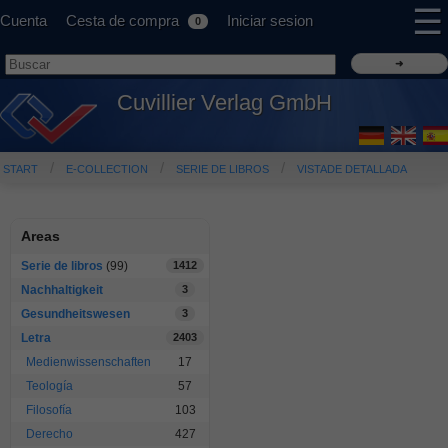
☰
Cuenta
Cesta de compra
Iniciar sesion
0
Cuvillier Verlag GmbH
START
E-COLLECTION
SERIE DE LIBROS
VISTADE DETALLADA
Areas
Serie de libros
(99)
1412
Nachhaltigkeit
3
Gesundheitswesen
3
Letra
2403
Medienwissenschaften
17
Teología
57
Filosofía
103
Derecho
427