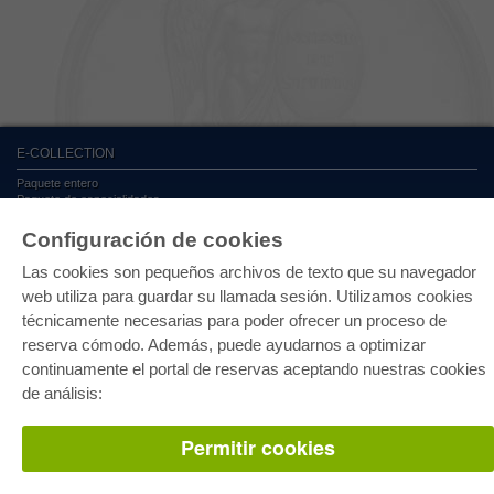
E-COLLECTION
Paquete entero
Paquete de especialidades
Pick & Choose
Facilitación de E-Books
Configuración de cookies
Preguntas mas frequentes(FAQ)
Las cookies son pequeños archivos de texto que su navegador
web utiliza para guardar su llamada sesión. Utilizamos cookies
TIENDA ONLINE
técnicamente necesarias para poder ofrecer un proceso de
Todos los autores
reserva cómodo. Además, puede ayudarnos a optimizar
Las devoluciones
Condiciones
continuamente el portal de reservas aceptando nuestras cookies
de análisis:
AUTOR WERDEN
Permitir cookies
Publicar disertación
Publicar habilitación
Publicar actas de congresos