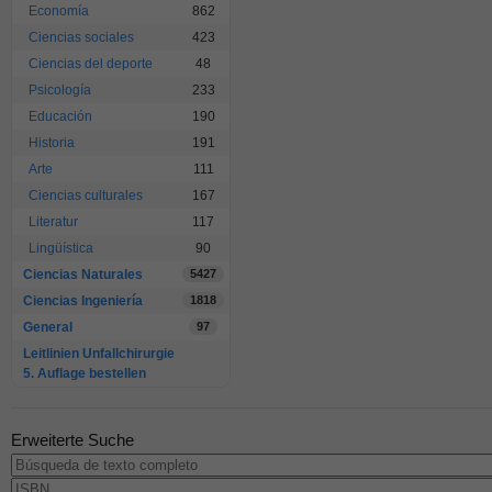
Economía
862
Ciencias sociales
423
Ciencias del deporte
48
Psicología
233
Educación
190
Historia
191
Arte
111
Ciencias culturales
167
Literatur
117
Lingüística
90
Ciencias Naturales
5427
Ciencias Ingeniería
1818
General
97
Leitlinien Unfallchirurgie
5. Auflage bestellen
Erweiterte Suche