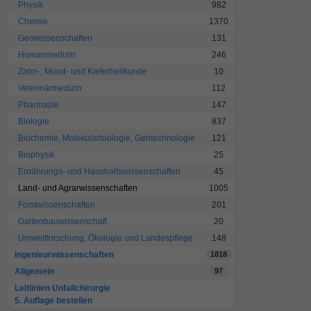
Physik
982
Chemie
1370
Geowissenschaften
131
Humanmedizin
246
Zahn-, Mund- und Kieferheilkunde
10
Veterinärmedizin
112
Pharmazie
147
Biologie
837
Biochemie, Molekularbiologie, Gentechnologie
121
Biophysik
25
Ernährungs- und Haushaltswissenschaften
45
Land- und Agrarwissenschaften
1005
Forstwissenschaften
201
Gartenbauwissenschaft
20
Umweltforschung, Ökologie und Landespflege
148
Ingenieurwissenschaften
1818
Allgemein
97
Leitlinien Unfallchirurgie
5. Auflage bestellen