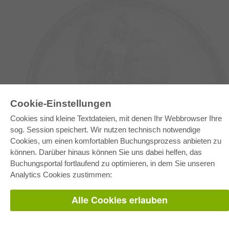
Cookie-Einstellungen
E-COLLECTION
Cookies sind kleine Textdateien, mit denen Ihr Webbrowser Ihre
Gesamtpaket
sog. Session speichert. Wir nutzen technisch notwendige
Fachbereichspakete
Cookies, um einen komfortablen Buchungsprozess anbieten zu
Pick & Choose
Bereitstellung von E-Books
können. Darüber hinaus können Sie uns dabei helfen, das
Häufig gestellte Fragen (FAQ)
Buchungsportal fortlaufend zu optimieren, in dem Sie unseren
Analytics Cookies zustimmen:
WEBSHOP
Alle Autoren
Alle Cookies erlauben
Versandkosten
AGB