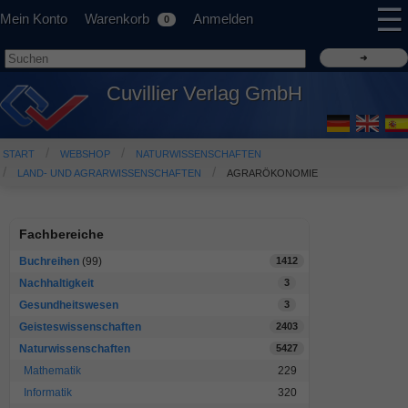
☰
Mein Konto
Warenkorb
Anmelden
0
Cuvillier Verlag GmbH
START
WEBSHOP
NATURWISSENSCHAFTEN
LAND- UND AGRARWISSENSCHAFTEN
AGRARÖKONOMIE
Fachbereiche
Buchreihen
(99)
1412
Nachhaltigkeit
3
Gesundheitswesen
3
Geisteswissenschaften
2403
Naturwissenschaften
5427
Mathematik
229
Informatik
320