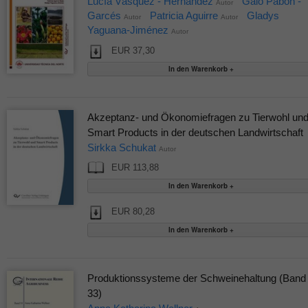
Lucía Vásquez - Hernández
Galo Pabón -
Autor
Garcés
Patricia Aguirre
Gladys
Autor
Autor
Yaguana-Jiménez
Autor
EUR 37,30
Akzeptanz- und Ökonomiefragen zu Tierwohl un
Smart Products in der deutschen Landwirtschaft
Sirkka Schukat
Autor
EUR 113,88
EUR 80,28
Produktionssysteme der Schweinehaltung (Band
33)