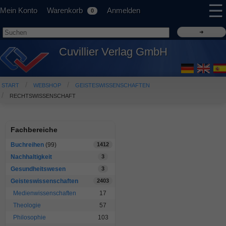
☰
Mein Konto
Warenkorb
Anmelden
0
Cuvillier Verlag GmbH
START
WEBSHOP
GEISTESWISSENSCHAFTEN
RECHTSWISSENSCHAFT
Fachbereiche
Buchreihen
(99)
1412
Nachhaltigkeit
3
Gesundheitswesen
3
Geisteswissenschaften
2403
Medienwissenschaften
17
Theologie
57
Philosophie
103