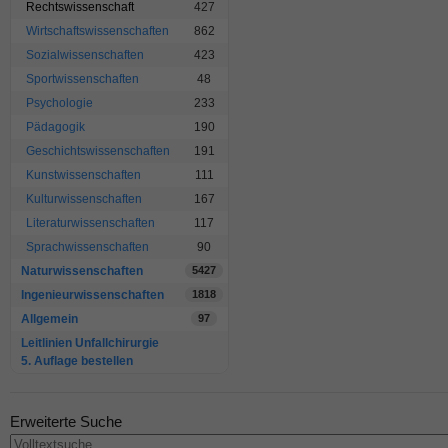
Rechtswissenschaft
427
Wirtschaftswissenschaften
862
Sozialwissenschaften
423
Sportwissenschaften
48
Psychologie
233
Pädagogik
190
Geschichtswissenschaften
191
Kunstwissenschaften
111
Kulturwissenschaften
167
Literaturwissenschaften
117
Sprachwissenschaften
90
Naturwissenschaften
5427
Ingenieurwissenschaften
1818
Allgemein
97
Leitlinien Unfallchirurgie
5. Auflage bestellen
Erweiterte Suche