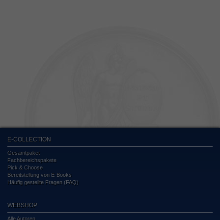
E-COLLECTION
Gesamtpaket
Fachbereichspakete
Pick & Choose
Bereitstellung von E-Books
Häufig gestellte Fragen (FAQ)
WEBSHOP
Alle Autoren