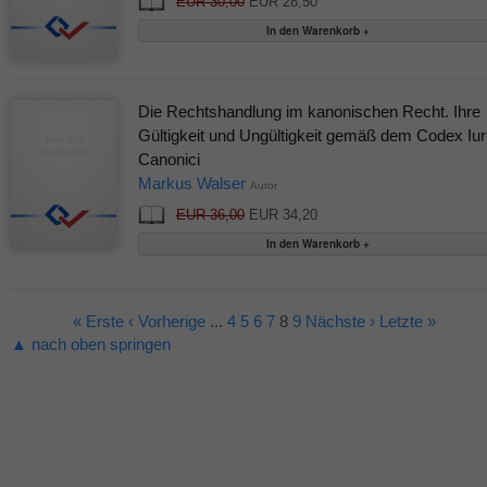
EUR 30,00
EUR 28,50
Die Rechtshandlung im kanonischen Recht. Ihre
Gültigkeit und Ungültigkeit gemäß dem Codex Iur
Canonici
Markus Walser
Autor
EUR 36,00
EUR 34,20
« Erste
‹ Vorherige
...
4
5
6
7
8
9
Nächste ›
Letzte »
▲ nach oben springen