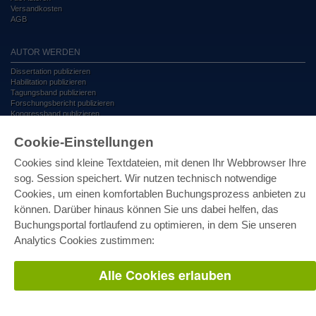
Versandkosten
AGB
AUTOR WERDEN
Dissertation publizieren
Habilitation publizieren
Tagungsband publizieren
Forschungsbericht publizieren
Kongressband publizieren
Cookie-Einstellungen
VERLAG
Cookies sind kleine Textdateien, mit denen Ihr Webbrowser Ihre
Lizenzbedingungen
Widerrufsbelehrung
sog. Session speichert. Wir nutzen technisch notwendige
Impressum
Cookies, um einen komfortablen Buchungsprozess anbieten zu
Cookie-Einstellungen
können. Darüber hinaus können Sie uns dabei helfen, das
Datenschutzerklärung
Buchungsportal fortlaufend zu optimieren, in dem Sie unseren
Analytics Cookies zustimmen:
Alle Preise in Euro (EUR) inkl. USt. © 2026 Cuvillier Verlag GmbH
Alle Cookies erlauben