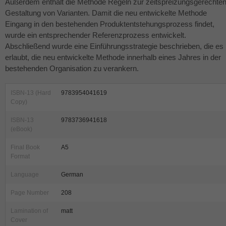
Außerdem enthält die Methode Regeln zur zeitspreizungsgerechte
Gestaltung von Varianten. Damit die neu entwickelte Methode
Eingang in den bestehenden Produktentstehungsprozess findet,
wurde ein entsprechender Referenzprozess entwickelt.
Abschließend wurde eine Einführungsstrategie beschrieben, die es
erlaubt, die neu entwickelte Methode innerhalb eines Jahres in der
bestehenden Organisation zu verankern.
ISBN-13 (Hard
9783954041619
Copy)
ISBN-13
9783736941618
(eBook)
Final Book
A5
Format
Language
German
Page Number
208
Lamination of
matt
Cover