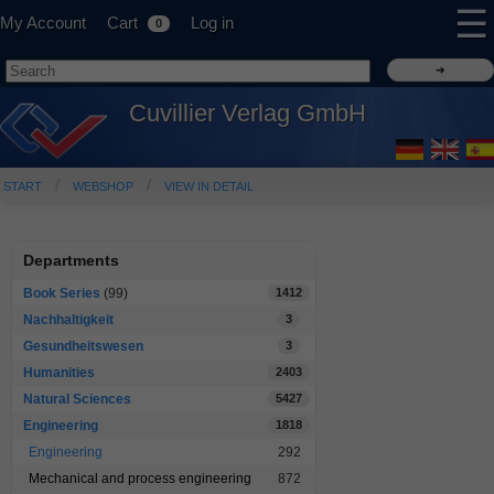
☰
My Account
Cart
Log in
0
Cuvillier Verlag GmbH
START
WEBSHOP
VIEW IN DETAIL
Departments
Book Series
(99)
1412
Nachhaltigkeit
3
Gesundheitswesen
3
Humanities
2403
Natural Sciences
5427
Engineering
1818
Engineering
292
Mechanical and process engineering
872