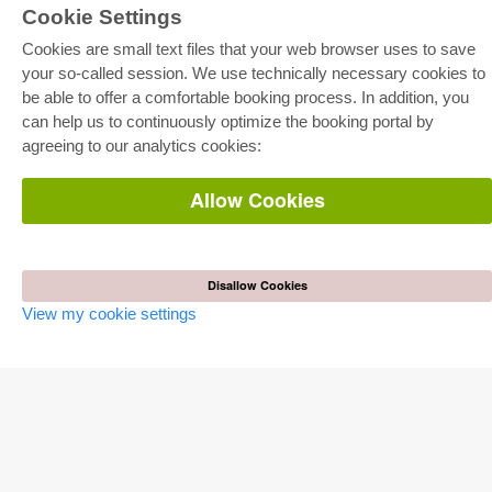
Cookie Settings
E-COLLECTION
Cookies are small text files that your web browser uses to save
Full Package
Department Packages
your so-called session. We use technically necessary cookies to
Pick & Choose
be able to offer a comfortable booking process. In addition, you
E-Book Delivery
Frequently Asked Questions (FAQ)
can help us to continuously optimize the booking portal by
agreeing to our analytics cookies:
ONLINE STORE
Allow Cookies
All authors
Shipping costs
Terms
AUTOR WERDEN
Disallow Cookies
View my cookie settings
Publish dissertation
Publish habilitation
Publish conference proceedings
Publish research report
Publish congress volume
PUBLISHING HOUSE
Licencing Terms
Cancellation Instructions