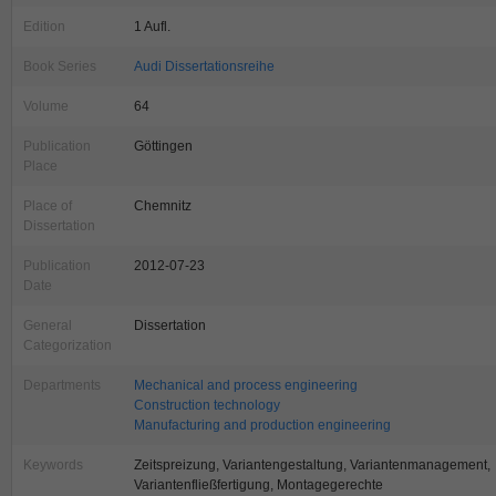
Edition
1 Aufl.
Book Series
Audi Dissertationsreihe
Volume
64
Publication
Göttingen
Place
Place of
Chemnitz
Dissertation
Publication
2012-07-23
Date
General
Dissertation
Categorization
Departments
Mechanical and process engineering
Construction technology
Manufacturing and production engineering
Keywords
Zeitspreizung, Variantengestaltung, Variantenmanagement,
Variantenfließfertigung, Montagegerechte