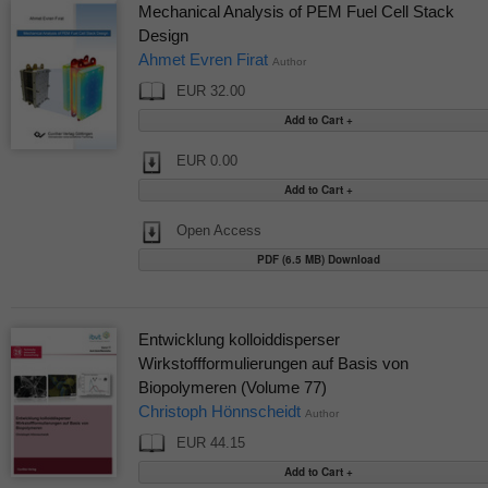
Mechanical Analysis of PEM Fuel Cell Stack
Design
Ahmet Evren Firat
Author
EUR 32.00
EUR 0.00
Open Access
PDF (6.5 MB) Download
Entwicklung kolloiddisperser
Wirkstoffformulierungen auf Basis von
Biopolymeren (Volume 77)
Christoph Hönnscheidt
Author
EUR 44.15