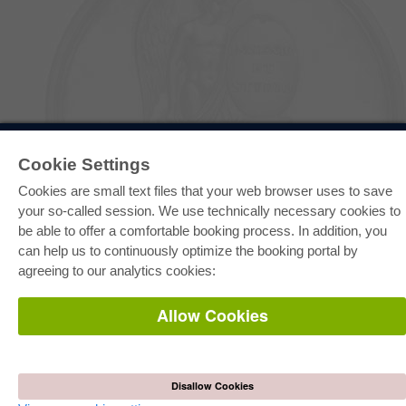
E-COLLECTION
Cookie Settings
Full Package
Department Packages
Cookies are small text files that your web browser uses to save
Pick & Choose
your so-called session. We use technically necessary cookies to
E-Book Delivery
Frequently Asked Questions (FAQ)
be able to offer a comfortable booking process. In addition, you
can help us to continuously optimize the booking portal by
ONLINE STORE
agreeing to our analytics cookies:
All authors
Shipping costs
Allow Cookies
Terms
AUTOR WERDEN
Disallow Cookies
Publish dissertation
Publish habilitation