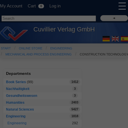
☰
My Account
Cart
Log in
0
Cuvillier Verlag GmbH
START
ONLINE STORE
ENGINEERING
MECHANICAL AND PROCESS ENGINEERING
CONSTRUCTION TECHNOLOG
Departments
Book Series
(99)
1412
Nachhaltigkeit
3
Gesundheitswesen
3
Humanities
2403
Natural Sciences
5427
Engineering
1818
Engineering
292