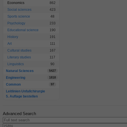
Economics
862
Social sciences
423
Sports science
48
Psychology
233
Educational science
190
History
191
Art
111
Cultural studies
167
Literary studies
117
Linguistics
90
Natural Sciences
5427
Engineering
1818
Common
97
Leitlinien Unfallchirurgie
5. Auflage bestellen
Advanced Search