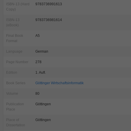
ISBN-13 (Hard
9783736991613
Copy)
ISBN-13
9783736981614
(eBook)
Final Book
A5
Format
Language
German
Page Number
278
Edition
1. Aufl.
Book Series
Göttinger Wirtschaftsinformatik
Volume
80
Publication
Göttingen
Place
Place of
Göttingen
Dissertation