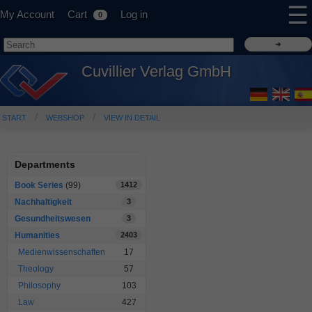
☰
My Account
Cart
Log in
0
Cuvillier Verlag GmbH
START
WEBSHOP
VIEW IN DETAIL
Departments
Book Series
(99)
1412
Nachhaltigkeit
3
Gesundheitswesen
3
Humanities
2403
Medienwissenschaften
17
Theology
57
Philosophy
103
Law
427