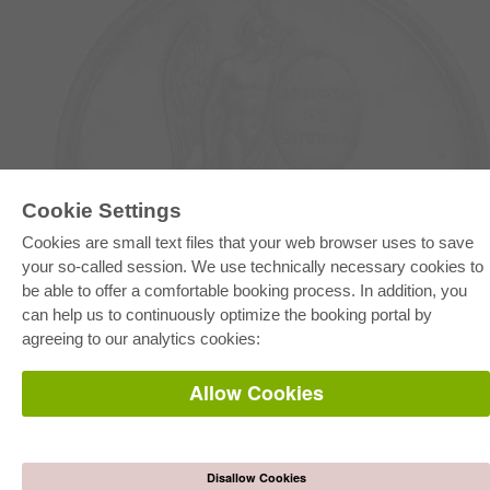
Cookie Settings
E-COLLECTION
Full Package
Cookies are small text files that your web browser uses to save
Department Packages
your so-called session. We use technically necessary cookies to
Pick & Choose
E-Book Delivery
be able to offer a comfortable booking process. In addition, you
Frequently Asked Questions (FAQ)
can help us to continuously optimize the booking portal by
agreeing to our analytics cookies:
ONLINE STORE
All authors
Allow Cookies
Shipping costs
Terms
AUTOR WERDEN
Disallow Cookies