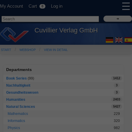
☰
My Account
Cart
Log in
0
Cuvillier Verlag GmbH
START
WEBSHOP
VIEW IN DETAIL
Departments
Book Series
(99)
1412
Nachhaltigkeit
3
Gesundheitswesen
3
Humanities
2403
Natural Sciences
5427
Mathematics
229
Informatics
320
Physics
982