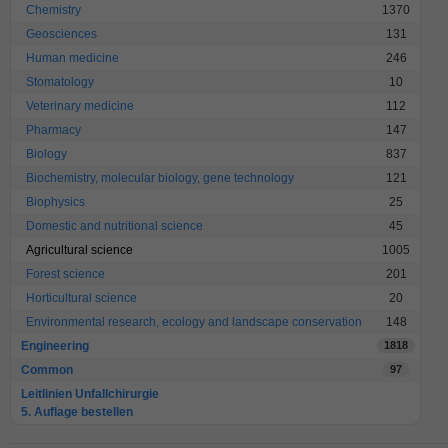
Chemistry
1370
Geosciences
131
Human medicine
246
Stomatology
10
Veterinary medicine
112
Pharmacy
147
Biology
837
Biochemistry, molecular biology, gene technology
121
Biophysics
25
Domestic and nutritional science
45
Agricultural science
1005
Forest science
201
Horticultural science
20
Environmental research, ecology and landscape conservation
148
Engineering
1818
Common
97
Leitlinien Unfallchirurgie
5. Auflage bestellen