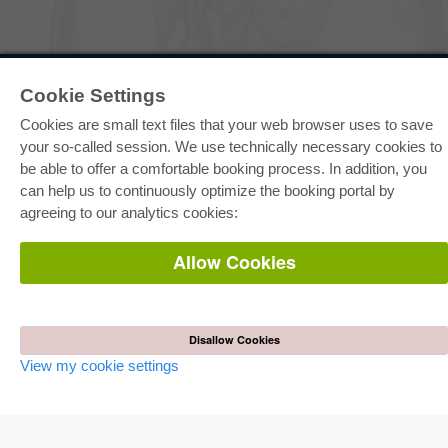
E-COLLECTION
Cookie Settings
Full Package
Department Packages
Cookies are small text files that your web browser uses to save
Pick & Choose
your so-called session. We use technically necessary cookies to
E-Book Delivery
Frequently Asked Questions (FAQ)
be able to offer a comfortable booking process. In addition, you
can help us to continuously optimize the booking portal by
agreeing to our analytics cookies:
ONLINE STORE
All authors
Shipping costs
Allow Cookies
Terms
AUTOR WERDEN
Disallow Cookies
Publish dissertation
Publish habilitation
View my cookie settings
Publish conference proceedings
Publish research report
Publish congress volume