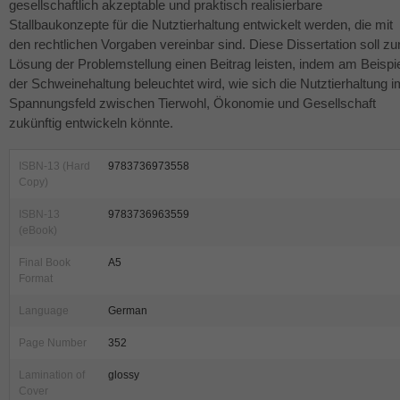
gesellschaftlich akzeptable und praktisch realisierbare
Stallbaukonzepte für die Nutztierhaltung entwickelt werden, die mit
den rechtlichen Vorgaben vereinbar sind. Diese Dissertation soll zu
Lösung der Problemstellung einen Beitrag leisten, indem am Beispi
der Schweinehaltung beleuchtet wird, wie sich die Nutztierhaltung i
Spannungsfeld zwischen Tierwohl, Ökonomie und Gesellschaft
zukünftig entwickeln könnte.
ISBN-13 (Hard
9783736973558
Copy)
ISBN-13
9783736963559
(eBook)
Final Book
A5
Format
Language
German
Page Number
352
Lamination of
glossy
Cover