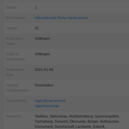
Edition
1
Book Series
Internationale Reihe Agribusiness
Volume
31
Publication
Göttingen
Place
Place of
Göttingen
Dissertation
Publication
2021-01-05
Date
General
Dissertation
Categorization
Departments
Agricultural science
Agrarökonomie
Keywords
Stallbau, Stallumbau, Nutztierhaltung, Spannungsfeld,
Tierhaltung, Tierwohl, Ökonomie, Bürger, Verbraucher,
Konsument, Gesellschaft, Landwirte, Zukunft,