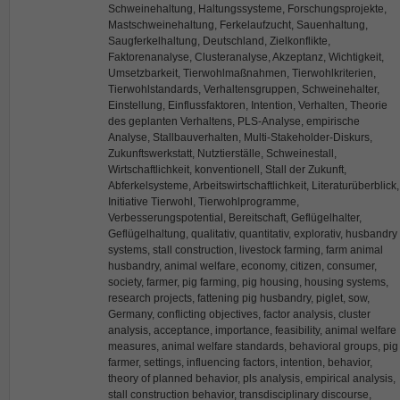
Schweinehaltung, Haltungssysteme, Forschungsprojekte,
Mastschweinehaltung, Ferkelaufzucht, Sauenhaltung,
Saugferkelhaltung, Deutschland, Zielkonflikte,
Faktorenanalyse, Clusteranalyse, Akzeptanz, Wichtigkeit,
Umsetzbarkeit, Tierwohlmaßnahmen, Tierwohlkriterien,
Tierwohlstandards, Verhaltensgruppen, Schweinehalter,
Einstellung, Einflussfaktoren, Intention, Verhalten, Theorie
des geplanten Verhaltens, PLS-Analyse, empirische
Analyse, Stallbauverhalten, Multi-Stakeholder-Diskurs,
Zukunftswerkstatt, Nutztierställe, Schweinestall,
Wirtschaftlichkeit, konventionell, Stall der Zukunft,
Abferkelsysteme, Arbeitswirtschaftlichkeit, Literaturüberblick,
Initiative Tierwohl, Tierwohlprogramme,
Verbesserungspotential, Bereitschaft, Geflügelhalter,
Geflügelhaltung, qualitativ, quantitativ, explorativ, husbandry
systems, stall construction, livestock farming, farm animal
husbandry, animal welfare, economy, citizen, consumer,
society, farmer, pig farming, pig housing, housing systems,
research projects, fattening pig husbandry, piglet, sow,
Germany, conflicting objectives, factor analysis, cluster
analysis, acceptance, importance, feasibility, animal welfare
measures, animal welfare standards, behavioral groups, pig
farmer, settings, influencing factors, intention, behavior,
theory of planned behavior, pls analysis, empirical analysis,
stall construction behavior, transdisciplinary discourse,