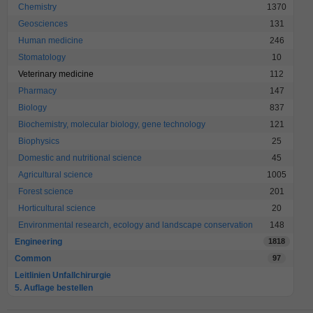
Chemistry
1370
Geosciences
131
Human medicine
246
Stomatology
10
Veterinary medicine
112
Pharmacy
147
Biology
837
Biochemistry, molecular biology, gene technology
121
Biophysics
25
Domestic and nutritional science
45
Agricultural science
1005
Forest science
201
Horticultural science
20
Environmental research, ecology and landscape conservation
148
Engineering
1818
Common
97
Leitlinien Unfallchirurgie
5. Auflage bestellen