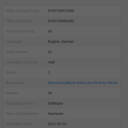
ISBN-13 (Hard Copy)
9783736974289
ISBN-13 (eBook)
9783736964280
Final Book Format
A5
Language
English, German
Page Number
62
Lamination of Cover
matt
Edition
1.
Book Series
Wissenschaftliche Reihe der Klinik für Pferde
Volume
49
Publication Place
Göttingen
Place of Dissertation
Hannover
Publication Date
2021-05-25