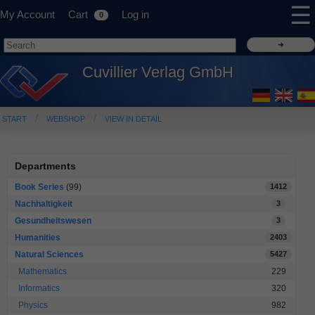
☰
My Account
Cart
Log in
0
Cuvillier Verlag GmbH
START
WEBSHOP
VIEW IN DETAIL
Departments
Book Series
(99)
1412
Nachhaltigkeit
3
Gesundheitswesen
3
Humanities
2403
Natural Sciences
5427
Mathematics
229
Informatics
320
Physics
982