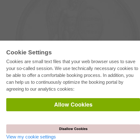
Cookie Settings
E-COLLECTION
Full Package
Cookies are small text files that your web browser uses to save
Department Packages
your so-called session. We use technically necessary cookies to
Pick & Choose
E-Book Delivery
be able to offer a comfortable booking process. In addition, you
Frequently Asked Questions (FAQ)
can help us to continuously optimize the booking portal by
agreeing to our analytics cookies:
ONLINE STORE
All authors
Allow Cookies
Shipping costs
Terms
AUTOR WERDEN
Disallow Cookies
Publish dissertation
View my cookie settings
Publish habilitation