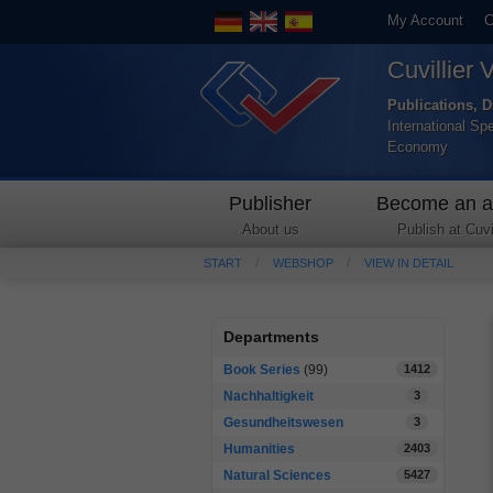
My Account
C
Cuvillier 
Publications, D
International Sp
Economy
Publisher
Become an a
About us
Publish at Cuvil
START
WEBSHOP
VIEW IN DETAIL
Departments
Book Series
(99)
1412
Nachhaltigkeit
3
Gesundheitswesen
3
Humanities
2403
Natural Sciences
5427