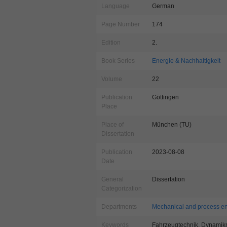
Language
German
Page Number
174
Edition
2.
Book Series
Energie & Nachhaltigkeit
Volume
22
Publication
Göttingen
Place
Place of
München (TU)
Dissertation
Publication
2023-08-08
Date
General
Dissertation
Categorization
Departments
Mechanical and process e
Keywords
Fahrzeugtechnik, Dynamikma