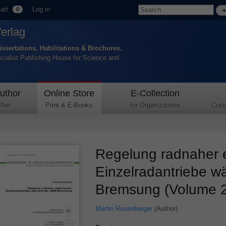
art
Log in
0
Verlag
issertations, Habilitations & Brochures.
ecialist Publishing House for Science and
uthor
Online Store
E-Collection
lier
Print & E-Books
for Organizations
Cust
Regelung radnaher e
Einzelradantriebe w
Bremsung (Volume 2
Martin Rosenberger
(Author)