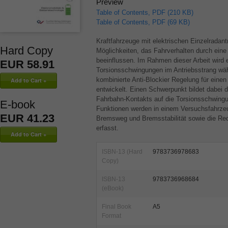
Preview
Table of Contents, PDF (210 KB)
Table of Contents, PDF (69 KB)
Kraftfahrzeuge mit elektrischen Einzelradant
Hard Copy
Möglichkeiten, das Fahrverhalten durch eine 
beeinflussen. Im Rahmen dieser Arbeit wird
EUR 58.91
Torsionsschwingungen im Antriebsstrang wäh
kombinierte Anti-Blockier Regelung für einen
entwickelt. Einen Schwerpunkt bildet dabei 
Fahrbahn-Kontakts auf die Torsionsschwingu
E-book
Funktionen werden in einem Versuchsfahrzeu
EUR 41.23
Bremsweg und Bremsstabilität sowie die Redu
erfasst.
ISBN-13 (Hard
9783736978683
Copy)
ISBN-13
9783736968684
(eBook)
Final Book
A5
Format