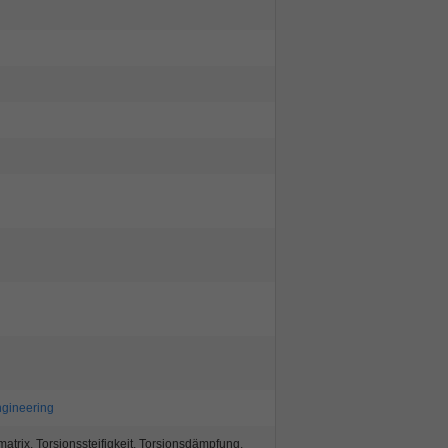
ngineering
trix, Torsionssteifigkeit, Torsionsdämpfung,