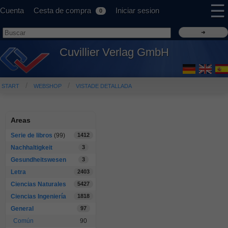
☰
Cuenta
Cesta de compra
Iniciar sesion
0
Cuvillier Verlag GmbH
START
WEBSHOP
VISTADE DETALLADA
Areas
Serie de libros
(99)
1412
Nachhaltigkeit
3
Gesundheitswesen
3
Letra
2403
Ciencias Naturales
5427
Ciencias Ingeniería
1818
General
97
Común
90