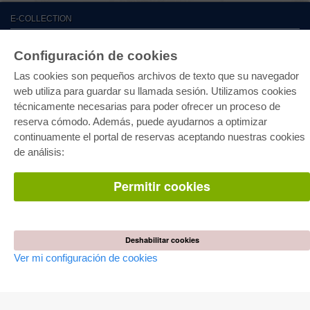
E-COLLECTION
Paquete entero
Paquete de especialidades
Configuración de cookies
Pick & Choose
Facilitación de E-Books
Las cookies son pequeños archivos de texto que su navegador
Preguntas mas frequentes(FAQ)
web utiliza para guardar su llamada sesión. Utilizamos cookies
técnicamente necesarias para poder ofrecer un proceso de
TIENDA ONLINE
reserva cómodo. Además, puede ayudarnos a optimizar
Todos los autores
continuamente el portal de reservas aceptando nuestras cookies
Las devoluciones
de análisis:
Condiciones
Permitir cookies
AUTOR WERDEN
Publicar disertación
Publicar habilitación
Publicar actas de congresos
Publicar informe de investigación
Deshabilitar cookies
Publicar volumen del congreso
Ver mi configuración de cookies
EDITORIAL
Terminos de licencia
Politica de cancelacion