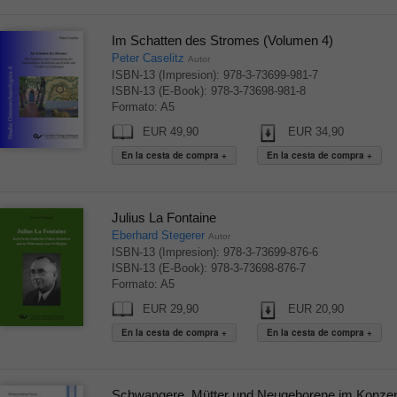
Im Schatten des Stromes (Volumen 4)
Peter Caselitz
Autor
ISBN-13 (Impresion): 978-3-73699-981-7
ISBN-13 (E-Book): 978-3-73698-981-8
Formato: A5
EUR 49,90
EUR 34,90
Julius La Fontaine
Eberhard Stegerer
Autor
ISBN-13 (Impresion): 978-3-73699-876-6
ISBN-13 (E-Book): 978-3-73698-876-7
Formato: A5
EUR 29,90
EUR 20,90
Schwangere, Mütter und Neugeborene im Konzent