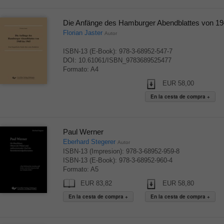
Die Anfänge des Hamburger Abendblattes von 19
Florian Jaster
Autor
ISBN-13 (E-Book): 978-3-68952-547-7
DOI: 10.61061/ISBN_9783689525477
Formato: A4
EUR 58,00
Paul Werner
Eberhard Stegerer
Autor
ISBN-13 (Impresion): 978-3-68952-959-8
ISBN-13 (E-Book): 978-3-68952-960-4
Formato: A5
EUR 83,82
EUR 58,80