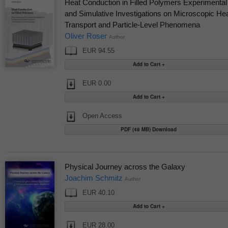
Heat Conduction in Filled Polymers Experimental
and Simulative Investigations on Microscopic He
Transport and Particle-Level Phenomena
Oliver Roser
Author
EUR 94.55
EUR 0.00
Open Access
PDF (48 MB) Download
Physical Journey across the Galaxy
Joachim Schmitz
Author
EUR 40.10
EUR 28.00