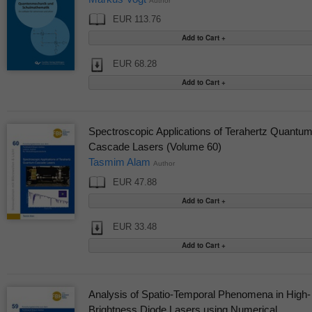
Author
EUR 113.76
EUR 68.28
Spectroscopic Applications of Terahertz Quantum
Cascade Lasers (Volume 60)
Tasmim Alam
Author
EUR 47.88
EUR 33.48
Analysis of Spatio-Temporal Phenomena in High-
Brightness Diode Lasers using Numerical