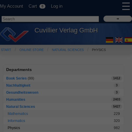
☰
My Account
Cart
Log in
0
Cuvillier Verlag GmbH
START
ONLINE STORE
NATURAL SCIENCES
PHYSICS
Departments
Book Series
(99)
1412
Nachhaltigkeit
3
Gesundheitswesen
3
Humanities
2403
Natural Sciences
5427
Mathematics
229
Informatics
320
Physics
982