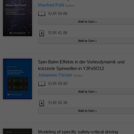
Manfred Pohl
Author
EUR 59.88
EUR 41.88
Spin-Bahn-Effekte in der Vortexdynamik und
kürzeste Spinwellen in Y3Fe5O12
Johannes Förster
Author
EUR 59.90
EUR 50.39
Modeling of specific safety-critical driving