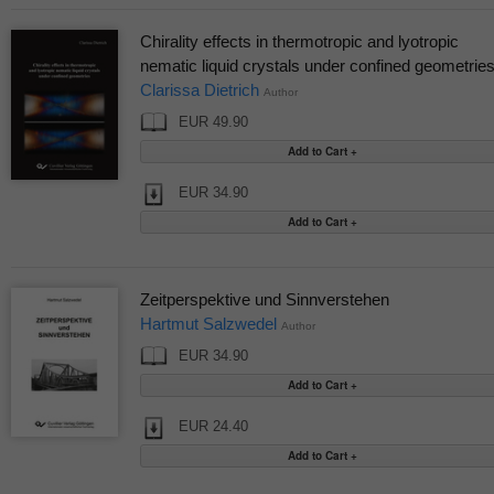
Chirality effects in thermotropic and lyotropic
nematic liquid crystals under confined geometrie
Clarissa Dietrich
Author
EUR 49.90
EUR 34.90
Zeitperspektive und Sinnverstehen
Hartmut Salzwedel
Author
EUR 34.90
EUR 24.40