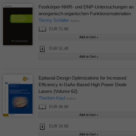
Festkörper-NMR- und DNP-Untersuchungen an
anorganisch-organischen Funktionsmaterialien
Timmy Schäfer
Author
EUR 71.88
EUR 51.48
Epitaxial Design Optimizations for Increased
Efficiency in GaAs-Based High Power Diode
Lasers (Volume 62)
Thorben Kaul
Author
EUR 46.68
EUR 34.68