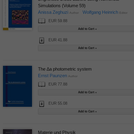
Simulations (Volume 59)
Anissa Zeghuzi
Wolfgang Heinrich
Author
Editor
EUR 59.88
EUR 41.88
The ∆a photometric system
Ernst Paunzen
Author
EUR 77.88
EUR 55.08
Materie und Physik