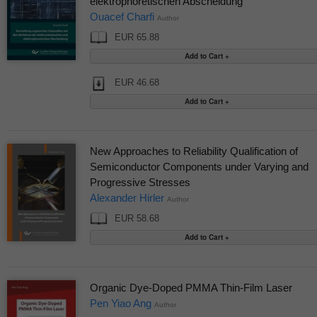
elektrophoretischen Abscheidung
Ouacef Charfi
Author
EUR 65.88
EUR 46.68
New Approaches to Reliability Qualification of
Semiconductor Components under Varying and
Progressive Stresses
Alexander Hirler
Author
EUR 58.68
Organic Dye-Doped PMMA Thin-Film Laser
Pen Yiao Ang
Author