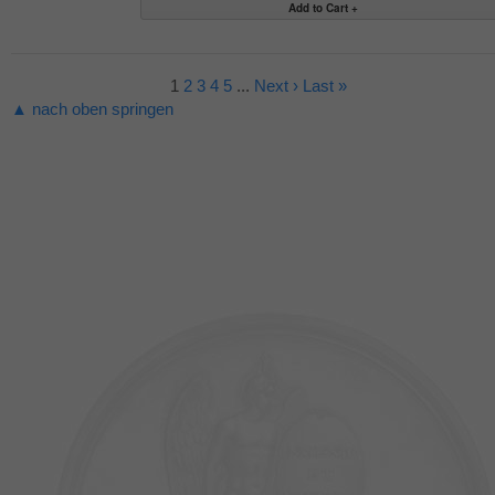
1
2
3
4
5
...
Next ›
Last »
▲ nach oben springen