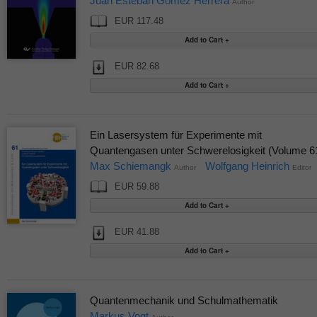
Juan Esteban Gomez Herrera
Author
EUR 117.48
EUR 82.68
Ein Lasersystem für Experimente mit
Quantengasen unter Schwerelosigkeit (Volume 6
Max Schiemangk
Wolfgang Heinrich
Author
Editor
EUR 59.88
EUR 41.88
Quantenmechanik und Schulmathematik
Markus Vogt