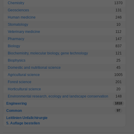
Chemistry
1370
Geosciences
131
Human medicine
246
Stomatology
10
Veterinary medicine
112
Pharmacy
147
Biology
837
Biochemistry, molecular biology, gene technology
121
Biophysics
25
Domestic and nutritional science
45
Agricultural science
1005
Forest science
201
Horticultural science
20
Environmental research, ecology and landscape conservation
148
Engineering
1818
Common
97
Leitlinien Unfallchirurgie
5. Auflage bestellen