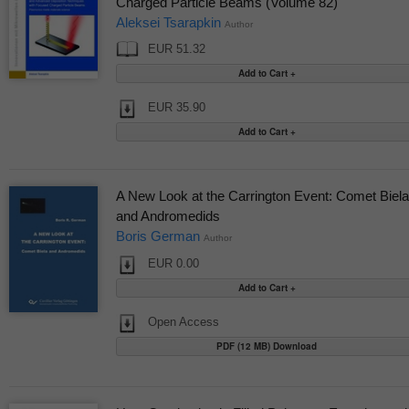
Charged Particle Beams (Volume 82)
Aleksei Tsarapkin
Author
EUR 51.32
EUR 35.90
A New Look at the Carrington Event: Comet Biela
and Andromedids
Boris German
Author
EUR 0.00
Open Access
PDF (12 MB) Download