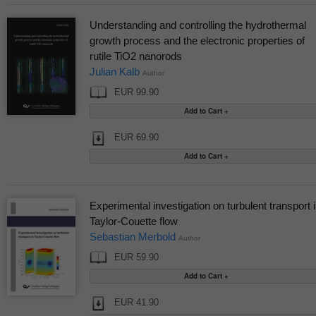
Understanding and controlling the hydrothermal
growth process and the electronic properties of
rutile TiO2 nanorods
Julian Kalb
Author
EUR 99.90
EUR 69.90
Experimental investigation on turbulent transport 
Taylor-Couette flow
Sebastian Merbold
Author
EUR 59.90
EUR 41.90