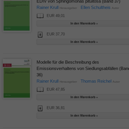
EDIV von Sphingomonas pituitosa (Band 37)
Rainer Krull
Ellen Schultheis
Herausgeber
Autor
EUR 49,01
EUR 37,70
Modelle für die Beschreibung des
Emissionsverhaltens von Siedlungsabfällen (Ban
36)
Rainer Krull
Thomas Reichel
Herausgeber
Autor
EUR 47,85
EUR 36,81