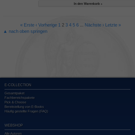
« Erste
‹ Vorherige
1
2
3
4
5
6
...
Nächste ›
Letzte »
▲ nach oben springen
E-COLLECTION
Gesamtpaket
Fachbereichspakete
Pick & Choose
Bereitstellung von E-Books
Häufig gestellte Fragen (FAQ)
WEBSHOP
Alle Autoren