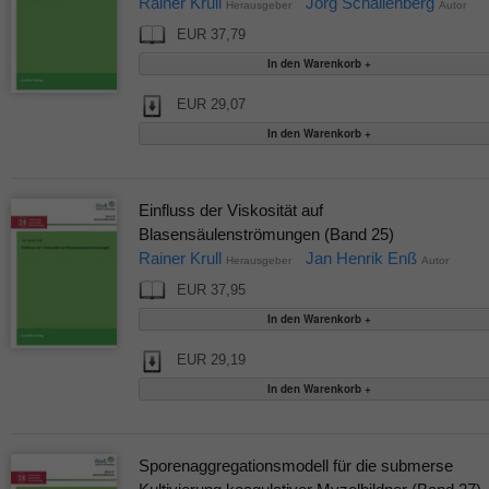
Rainer Krull
Jörg Schallenberg
Herausgeber
Autor
EUR 37,79
EUR 29,07
Einfluss der Viskosität auf
Blasensäulenströmungen (Band 25)
Rainer Krull
Jan Henrik Enß
Herausgeber
Autor
EUR 37,95
EUR 29,19
Sporenaggregationsmodell für die submerse