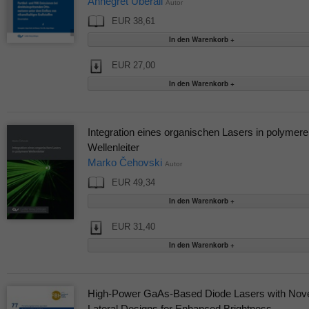
Annegret Überall
Autor
EUR 38,61
EUR 27,00
Integration eines organischen Lasers in polymere
Wellenleiter
Marko Čehovski
Autor
EUR 49,34
EUR 31,40
High-Power GaAs-Based Diode Lasers with Nov
Lateral Designs for Enhanced Brightness,