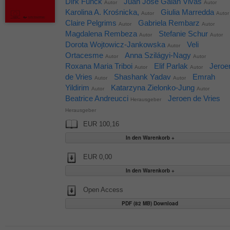
Dirk Funck
Juan Jose Galan Vivas
Autor
Autor
Karolina A. Krośnicka,
Giulia Marredda
Autor
Autor
Claire Pelgrims
Gabriela Rembarz
Autor
Autor
Magdalena Rembeza
Stefanie Schur
Autor
Autor
Dorota Wojtowicz-Jankowska
Veli
Autor
Ortacesme
Anna Szilágyi-Nagy
Autor
Autor
Roxana Maria Triboi
Elif Parlak
Jeroe
Autor
Autor
de Vries
Shashank Yadav
Emrah
Autor
Autor
Yildirim
Katarzyna Zielonko-Jung
Autor
Autor
Beatrice Andreucci
Jeroen de Vries
Herausgeber
Herausgeber
EUR 100,16
EUR 0,00
Open Access
PDF (82 MB) Download