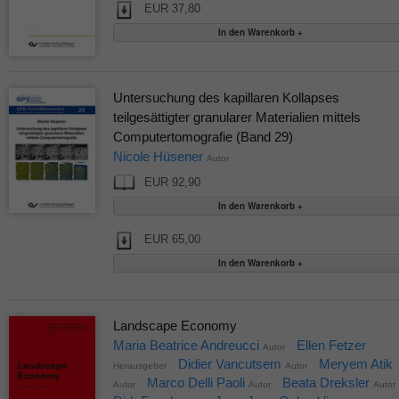
EUR 37,80
Untersuchung des kapillaren Kollapses
teilgesättigter granularer Materialien mittels
Computertomografie (Band 29)
Nicole Hüsener
Autor
EUR 92,90
EUR 65,00
Landscape Economy
Maria Beatrice Andreucci
Ellen Fetzer
Autor
Didier Vancutsem
Meryem Atik
Herausgeber
Autor
Marco Delli Paoli
Beata Dreksler
Autor
Autor
Autor