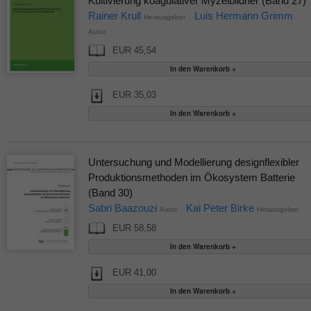
Kultivierung koagulativer Myzelbildner (Band 27)
Rainer Krull
Luis Hermann Grimm
Herausgeber
Autor
EUR 45,54
EUR 35,03
Untersuchung und Modellierung designflexibler
Produktionsmethoden im Ökosystem Batterie
(Band 30)
Sabri Baazouzi
Kai Peter Birke
Autor
Herausgeber
EUR 58,58
EUR 41,00