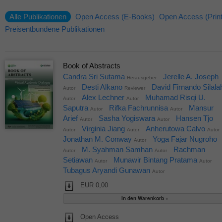
Alle Publikationen
Open Access (E-Books)
Open Access (Print
Preisentbundene Publikationen
Book of Abstracts
Candra Sri Sutama
Jerelle A. Joseph
Herausgeber
Desti Alkano
David Firnando Silala
Autor
Reviewer
Alex Lechner
Muhamad Risqi U.
Autor
Autor
Saputra
Rifka Fachrunnisa
Mansur
Autor
Autor
Arief
Sasha Yogiswara
Hansen Tjo
Autor
Autor
Virginia Jiang
Anherutowa Calvo
Autor
Autor
Autor
Jonathan M. Conway
Yoga Fajar Nugroho
Autor
M. Syahman Samhan
Rachman
Autor
Autor
Setiawan
Munawir Bintang Pratama
Autor
Autor
Tubagus Aryandi Gunawan
Autor
EUR 0,00
Open Access