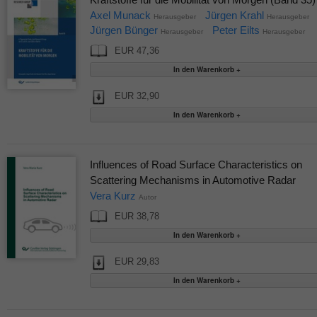
Axel Munack
Jürgen Krahl
Herausgeber
Herausgeber
Jürgen Bünger
Peter Eilts
Herausgeber
Herausgeber
EUR 47,36
EUR 32,90
Influences of Road Surface Characteristics on
Scattering Mechanisms in Automotive Radar
Vera Kurz
Autor
EUR 38,78
EUR 29,83