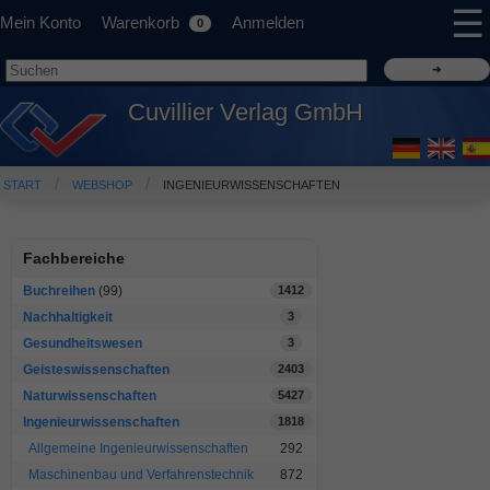
☰
Mein Konto
Warenkorb
Anmelden
0
Cuvillier Verlag GmbH
START
WEBSHOP
INGENIEURWISSENSCHAFTEN
Fachbereiche
Buchreihen
(99)
1412
Nachhaltigkeit
3
Gesundheitswesen
3
Geisteswissenschaften
2403
Naturwissenschaften
5427
Ingenieurwissenschaften
1818
Allgemeine Ingenieurwissenschaften
292
Maschinenbau und Verfahrenstechnik
872