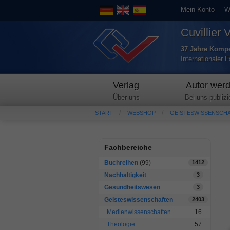
Mein Konto
W
Cuvillier 
37 Jahre Kompe
Internationaler 
Verlag
Autor wer
Über uns
Bei uns publizi
START
WEBSHOP
GEISTESWISSENSCH
Fachbereiche
Buchreihen
(99)
1412
Nachhaltigkeit
3
Gesundheitswesen
3
Geisteswissenschaften
2403
Medienwissenschaften
16
Theologie
57