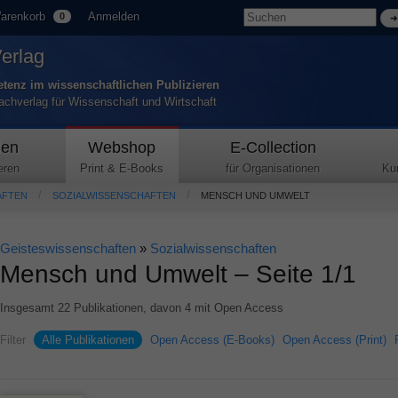
arenkorb
Anmelden
0
Verlag
tenz im wissenschaftlichen Publizieren
Fachverlag für Wissenschaft und Wirtschaft
den
Webshop
E-Collection
eren
Print & E-Books
für Organisationen
Ku
AFTEN
SOZIALWISSENSCHAFTEN
MENSCH UND UMWELT
Geisteswissenschaften
»
Sozialwissenschaften
Mensch und Umwelt – Seite 1/1
Insgesamt 22 Publikationen, davon 4 mit Open Access
Filter
Alle Publikationen
Open Access (E-Books)
Open Access (Print)