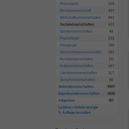
Philosophie
103
Rechtswissenschaft
427
Wirtschaftswissenschaften
862
Sozialwissenschaften
423
Sportwissenschaften
48
Psychologie
233
Pädagogik
190
Geschichtswissenschaften
191
Kunstwissenschaften
111
Kulturwissenschaften
167
Literaturwissenschaften
117
Sprachwissenschaften
90
Naturwissenschaften
5427
Ingenieurwissenschaften
1818
Allgemein
97
Leitlinien Unfallchirurgie
5. Auflage bestellen