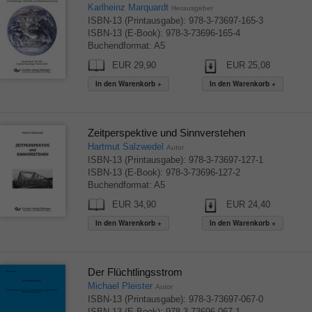
Karlheinz Marquardt
Herausgeber
ISBN-13 (Printausgabe): 978-3-73697-165-3
ISBN-13 (E-Book): 978-3-73696-165-4
Buchendformat: A5
EUR 29,90
EUR 25,08
Zeitperspektive und Sinnverstehen
Hartmut Salzwedel
Autor
ISBN-13 (Printausgabe): 978-3-73697-127-1
ISBN-13 (E-Book): 978-3-73696-127-2
Buchendformat: A5
EUR 34,90
EUR 24,40
Der Flüchtlingsstrom
Michael Pleister
Autor
ISBN-13 (Printausgabe): 978-3-73697-067-0
ISBN-13 (E-Book): 978-3-73696-067-1