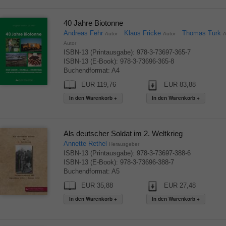
40 Jahre Biotonne
Andreas Fehr
Klaus Fricke
Thomas Turk
Autor
Autor
A
Autor
ISBN-13 (Printausgabe): 978-3-73697-365-7
ISBN-13 (E-Book): 978-3-73696-365-8
Buchendformat: A4
EUR 119,76
EUR 83,88
Als deutscher Soldat im 2. Weltkrieg
Annette Rethel
Herausgeber
ISBN-13 (Printausgabe): 978-3-73697-388-6
ISBN-13 (E-Book): 978-3-73696-388-7
Buchendformat: A5
EUR 35,88
EUR 27,48