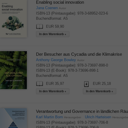
Enabling social innovation
Jana Coenen
Autor
ISBN-13 (Printausgabe): 978-3-68952-023-6
Buchendformat: A5
EUR 59,90
Der Besucher aus Cycadia und die Klimakrise
Anthony George Bowley
Autor
ISBN-13 (Printausgabe): 978-3-73697-898-0
ISBN-13 (E-Book): 978-3-73696-898-1
Buchendformat: A5
EUR 35,97
EUR 25,18
Verantwortung und Governance in ländlichen R
Karl Martin Born
Ulrich Harteisen
Herausgeber
Herausgebe
ISBN-13 (Printausgabe): 978-3-73697-706-8
ISBN-13 (E-Book): 978-3-73696-706-9