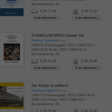
Buchendformat: A5
EUR 71,88
EUR 51,00
SYMBOLHEORIEN Zweiter Teil
Hartmut Salzwedel
Autor
ISBN-13 (Printausgabe): 978-3-73697-551-4
ISBN-13 (E-Book): 978-3-73696-551-5
Buchendformat: A5
EUR 41,88
EUR 29,88
Der Körper ist politisch
Ingeborg Siggelkow
Autor
ISBN-13 (Printausgabe): 978-3-73697-502-6
ISBN-13 (E-Book): 978-3-73696-502-7
Buchendformat: A5
EUR 35,88
EUR 25,80