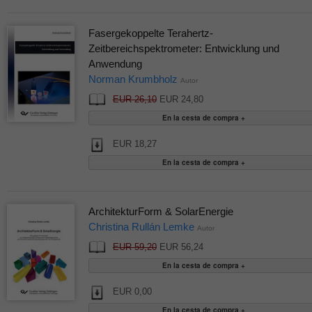
Fasergekoppelte Terahertz-
Zeitbereichspektrometer: Entwicklung und
Anwendung
Norman Krumbholz
Autor
EUR 26,10
EUR 24,80
EUR 18,27
ArchitekturForm & SolarEnergie
Christina Rullán Lemke
Autor
EUR 59,20
EUR 56,24
EUR 0,00