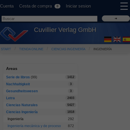
☰
Cuenta
Cesta de compra
Iniciar sesion
0
Cuvillier Verlag GmbH
START
TIENDA ONLINE
CIENCIAS INGENIERÍA
INGENIERÍA
Areas
Serie de libros
(99)
1412
Nachhaltigkeit
3
Gesundheitswesen
3
Letra
2403
Ciencias Naturales
5427
Ciencias Ingeniería
1818
Ingeniería
292
Ingeniería mecánica y de proceso
872