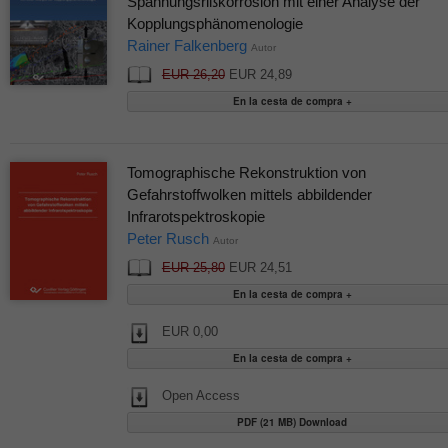
Spannungsrißkorrosion mit einer Analyse der
Kopplungsphänomenologie
Rainer Falkenberg
Autor
EUR 26,20
EUR 24,89
Tomographische Rekonstruktion von
Gefahrstoffwolken mittels abbildender
Infrarotspektroskopie
Peter Rusch
Autor
EUR 25,80
EUR 24,51
EUR 0,00
Open Access
PDF (21 MB) Download