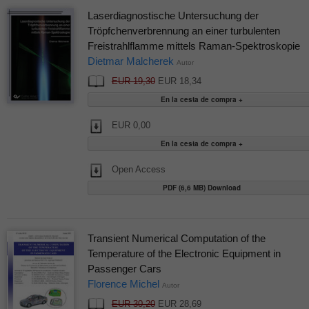
Laserdiagnostische Untersuchung der
Tröpfchenverbrennung an einer turbulenten
Freistrahlflamme mittels Raman-Spektroskopie
Dietmar Malcherek
Autor
EUR 19,30
EUR 18,34
EUR 0,00
Open Access
PDF (6,6 MB) Download
Transient Numerical Computation of the
Temperature of the Electronic Equipment in
Passenger Cars
Florence Michel
Autor
EUR 30,20
EUR 28,69