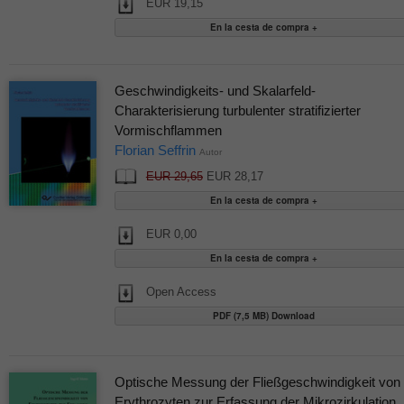
EUR 19,15
Geschwindigkeits- und Skalarfeld-
Charakterisierung turbulenter stratifizierter
Vormischflammen
Florian Seffrin
Autor
EUR 29,65
EUR 28,17
EUR 0,00
Open Access
PDF (7,5 MB) Download
Optische Messung der Fließgeschwindigkeit von
Erythrozyten zur Erfassung der Mikrozirkulation