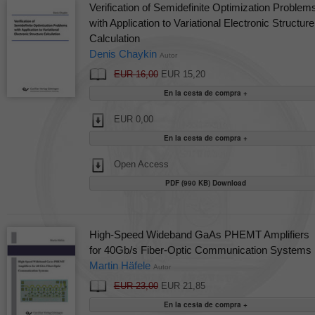
Verification of Semidefinite Optimization Problem
with Application to Variational Electronic Structure
Calculation
Denis Chaykin
Autor
EUR 16,00
EUR 15,20
EUR 0,00
Open Access
PDF (990 KB) Download
High-Speed Wideband GaAs PHEMT Amplifiers
for 40Gb/s Fiber-Optic Communication Systems
Martin Häfele
Autor
EUR 23,00
EUR 21,85