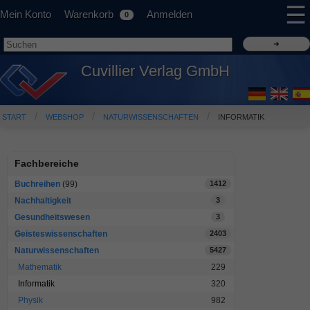
☰
Mein Konto
Warenkorb
Anmelden
0
Cuvillier Verlag GmbH
START
WEBSHOP
NATURWISSENSCHAFTEN
INFORMATIK
Fachbereiche
Buchreihen
(99)
1412
Nachhaltigkeit
3
Gesundheitswesen
3
Geisteswissenschaften
2403
Naturwissenschaften
5427
Mathematik
229
Informatik
320
Physik
982