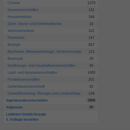
Chemie
1370
Geowissenschaften
131
Humanmedizin
246
Zahn-, Mund- und Kieferheilkunde
10
Veterinärmedizin
112
Pharmazie
147
Biologie
837
Biochemie, Molekularbiologie, Gentechnologie
121
Biophysik
25
Ernährungs- und Haushaltswissenschaften
45
Land- und Agrarwissenschaften
1005
Forstwissenschaften
201
Gartenbauwissenschaft
20
Umweltforschung, Ökologie und Landespflege
148
Ingenieurwissenschaften
1818
Allgemein
97
Leitlinien Unfallchirurgie
5. Auflage bestellen