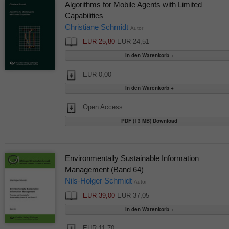
Algorithms for Mobile Agents with Limited
Capabilities
Christiane Schmidt
Autor
EUR 25,80
EUR 24,51
EUR 0,00
Open Access
PDF (13 MB) Download
Environmentally Sustainable Information
Management (Band 64)
Nils-Holger Schmidt
Autor
EUR 39,00
EUR 37,05
EUR 11,70