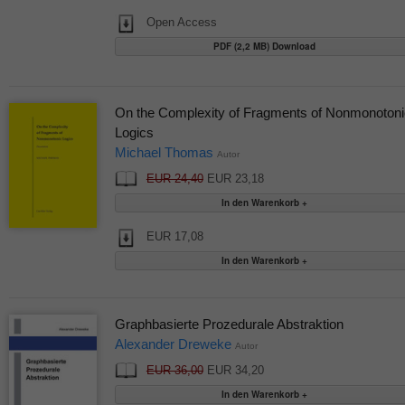
Open Access
PDF (2,2 MB) Download
On the Complexity of Fragments of Nonmonotoni
Logics
Michael Thomas
Autor
EUR 24,40
EUR 23,18
EUR 17,08
Graphbasierte Prozedurale Abstraktion
Alexander Dreweke
Autor
EUR 36,00
EUR 34,20