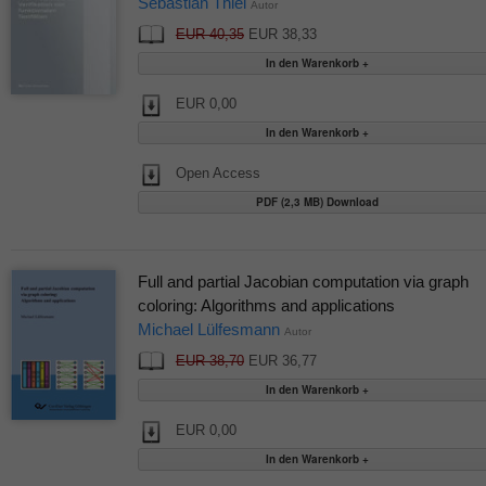
Sebastian Thiel
Autor
EUR 40,35
EUR 38,33
EUR 0,00
Open Access
PDF (2,3 MB) Download
Full and partial Jacobian computation via graph
coloring: Algorithms and applications
Michael Lülfesmann
Autor
EUR 38,70
EUR 36,77
EUR 0,00