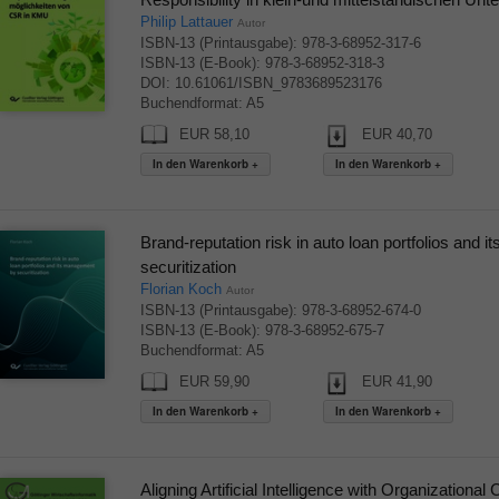
Philip Lattauer
Autor
ISBN-13 (Printausgabe): 978-3-68952-317-6
ISBN-13 (E-Book): 978-3-68952-318-3
DOI: 10.61061/ISBN_9783689523176
Buchendformat: A5
EUR 58,10
EUR 40,70
Brand-reputation risk in auto loan portfolios and
securitization
Florian Koch
Autor
ISBN-13 (Printausgabe): 978-3-68952-674-0
ISBN-13 (E-Book): 978-3-68952-675-7
Buchendformat: A5
EUR 59,90
EUR 41,90
Aligning Artificial Intelligence with Organizationa