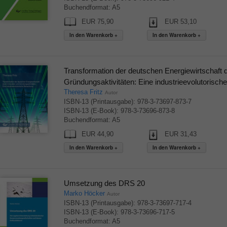
Buchendformat: A5
EUR 75,90
EUR 53,10
Transformation der deutschen Energiewirtschaft 
Gründungsaktivitäten: Eine industrieevolutorisch
Theresa Fritz
Autor
ISBN-13 (Printausgabe): 978-3-73697-873-7
ISBN-13 (E-Book): 978-3-73696-873-8
Buchendformat: A5
EUR 44,90
EUR 31,43
Umsetzung des DRS 20
Marko Höcker
Autor
ISBN-13 (Printausgabe): 978-3-73697-717-4
ISBN-13 (E-Book): 978-3-73696-717-5
Buchendformat: A5