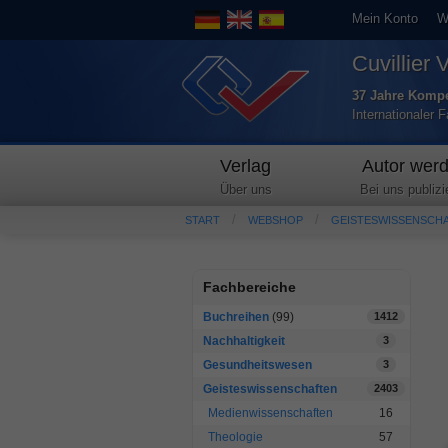
Mein Konto
W
Cuvillier 
37 Jahre Kompe
Internationaler 
Verlag
Autor wer
Über uns
Bei uns publizi
START
WEBSHOP
GEISTESWISSENSCH
Fachbereiche
Buchreihen
(99)
1412
Nachhaltigkeit
3
Gesundheitswesen
3
Geisteswissenschaften
2403
Medienwissenschaften
16
Theologie
57