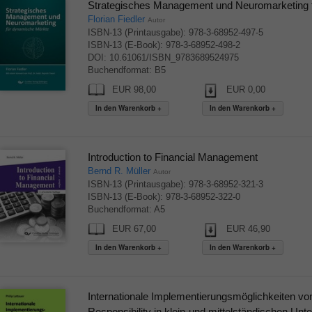
Strategisches Management und Neuromarketing 
Florian Fiedler
Autor
ISBN-13 (Printausgabe): 978-3-68952-497-5
ISBN-13 (E-Book): 978-3-68952-498-2
DOI: 10.61061/ISBN_9783689524975
Buchendformat: B5
EUR 98,00
EUR 0,00
Introduction to Financial Management
Bernd R. Müller
Autor
ISBN-13 (Printausgabe): 978-3-68952-321-3
ISBN-13 (E-Book): 978-3-68952-322-0
Buchendformat: A5
EUR 67,00
EUR 46,90
Internationale Implementierungsmöglichkeiten vo
Responsibility in klein-und mittelständischen Un