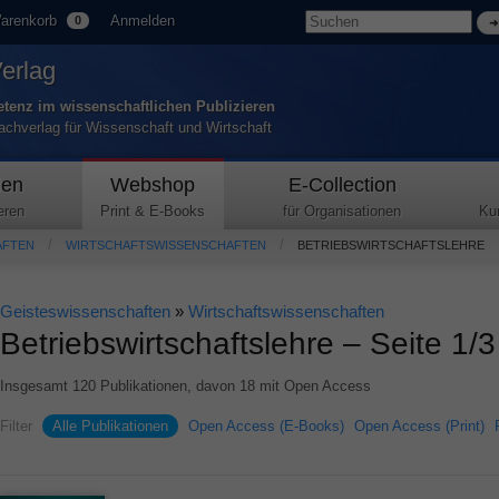
arenkorb
Anmelden
0
Verlag
tenz im wissenschaftlichen Publizieren
Fachverlag für Wissenschaft und Wirtschaft
den
Webshop
E-Collection
eren
Print & E-Books
für Organisationen
Ku
AFTEN
WIRTSCHAFTSWISSENSCHAFTEN
BETRIEBSWIRTSCHAFTSLEHRE
Geisteswissenschaften
»
Wirtschaftswissenschaften
Betriebswirtschaftslehre – Seite 1/3
Insgesamt 120 Publikationen, davon 18 mit Open Access
Filter
Alle Publikationen
Open Access (E-Books)
Open Access (Print)