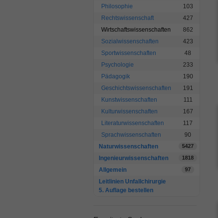
Philosophie
103
Rechtswissenschaft
427
Wirtschaftswissenschaften
862
Sozialwissenschaften
423
Sportwissenschaften
48
Psychologie
233
Pädagogik
190
Geschichtswissenschaften
191
Kunstwissenschaften
111
Kulturwissenschaften
167
Literaturwissenschaften
117
Sprachwissenschaften
90
Naturwissenschaften
5427
Ingenieurwissenschaften
1818
Allgemein
97
Leitlinien Unfallchirurgie
5. Auflage bestellen