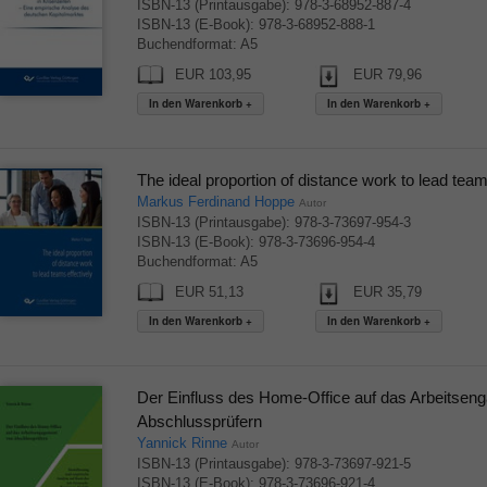
ISBN-13 (Printausgabe): 978-3-68952-887-4
ISBN-13 (E-Book): 978-3-68952-888-1
Buchendformat: A5
EUR 103,95
EUR 79,96
The ideal proportion of distance work to lead team
Markus Ferdinand Hoppe
Autor
ISBN-13 (Printausgabe): 978-3-73697-954-3
ISBN-13 (E-Book): 978-3-73696-954-4
Buchendformat: A5
EUR 51,13
EUR 35,79
Der Einfluss des Home-Office auf das Arbeitsen
Abschlussprüfern
Yannick Rinne
Autor
ISBN-13 (Printausgabe): 978-3-73697-921-5
ISBN-13 (E-Book): 978-3-73696-921-4