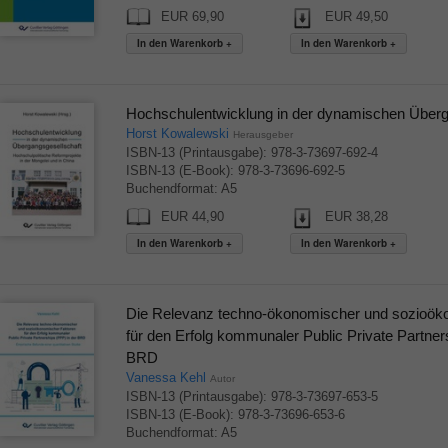
EUR 69,90
EUR 49,50
Hochschulentwicklung in der dynamischen Überg
Horst Kowalewski
Herausgeber
ISBN-13 (Printausgabe): 978-3-73697-692-4
ISBN-13 (E-Book): 978-3-73696-692-5
Buchendformat: A5
EUR 44,90
EUR 38,28
Die Relevanz techno-ökonomischer und sozioök
für den Erfolg kommunaler Public Private Partner
BRD
Vanessa Kehl
Autor
ISBN-13 (Printausgabe): 978-3-73697-653-5
ISBN-13 (E-Book): 978-3-73696-653-6
Buchendformat: A5